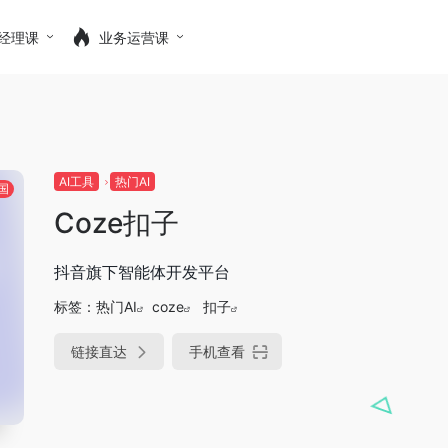
经理课
业务运营课
AI工具
热门AI
国
Coze扣子
抖音旗下智能体开发平台
标签：
热门AI
coze
扣子
链接直达
手机查看