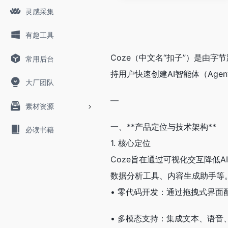
灵感采集
有趣工具
Coze（中文名“扣子”）是由
常用后台
持用户快速创建AI智能体（Agent
大厂团队
—
素材资源
一、**产品定位与技术架构**
必读书籍
1. 核心定位
Coze旨在通过可视化交互降低
数据分析工具、内容生成助手等
• 零代码开发：通过拖拽式界面
• 多模态支持：集成文本、语