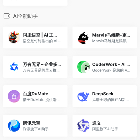
AI全能助手
阿里悟空 | AI 工作平台
Marvis马维斯-更懂你的AI助手
悟空是钉钉推出的 AI 工作平台，基于通义大模型，通过对话式交互帮助你高效完成各类工作任务
Marvis马维斯是腾讯最新推出的操作系统层级AI助手——真正理解你的每一份文件，使用deepseek v4、混元hunyuan3/hy3等最新模型。支持本地文档与图片AI搜索，APK与EXE应用一句话调用，跨PC、手机、微信多端在线。自然语言控制电脑设置，支持本地大模型本地模式（机器学习驱动），敏感文件不上云。安全又强大，是一款全能AI工具，做你的全端私人AI助手。
万有无界 – 企业多Agent协作平台
QoderWork – AI 桌面助手 | 智能任务自动化工具
万有无界是阿里云推出的企业级Agent协作平台，支持多Agent团队协同执行复杂任务，将流程与产出沉淀为可复用资产，提升跨角色协作效率。
QoderWork 是您的 AI 桌面工作伙伴。告诉它您的需求，它会自动规划、执行并交付结果。本地优先、自主规划，让您掌控一切。
百度DuMate
DeepSeek
搭子DuMate 提供端到端的智能数字化解决方案，助力企业实现数字化转型
风靡全球的国产AI新势力
腾讯元宝
通义
腾讯旗下AI助手
阿里旗下AI助手