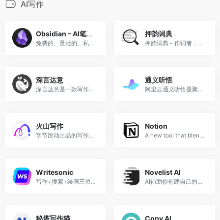
AI写作
Obsidian – AI笔记软件
押韵词典
免费的、灵活的、私密的思想容器
押韵词典 - 作词者，说唱歌手和诗人的押韵词典
深言达意
通义听悟
深言达意是一款写作辅助工具
阿里云通义听悟是聚焦音视频内容的工作学习AI助手
火山写作
Notion
字节跳动出品的写作AI产品
A new tool that blends your everyday work apps into one. It&#x27;s the all-in-one workspace for you and your team.
Writesonic
Novelist AI
写作+搜索+绘画三位一体
AI辅助你创建自己的小说
秘塔写作猫
Copy AI