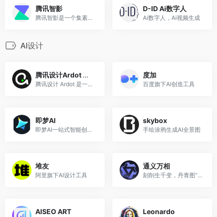
腾讯智影
D-ID Ai数字人
腾讯智影是一个集素材搜集、视频剪辑、后期包装、渲染导出和发布于一体的在线剪辑平台，能够为用户提供从端到端的一站式视频剪辑及制作服务。
Ai数字人，Ai视频生成
AI设计
腾讯设计Ardot — AI 驱动的智能设计工具
度加
腾讯设计 Ardot 是一款 AI 驱动的智能设计工具。支持文生 UI、图片转设计稿、矢量编辑、动态布局系统、设计系统管理，以及从设计到开发的完整交付流程。免费使用，支持 macOS 客户端和网页端。
百度旗下AI创造工具
即梦AI
skybox
即梦AI一站式智能创作平台，即刻造梦。提供AI绘画和AIGC视频创作体验，拥有激发无限创作灵感的社区。让即梦AI开启您的智能创作之旅，探索梦境实现的无限可能！
手绘涂鸦生成AI全景图
堆友
通义万相
阿里旗下AI设计工具
刻削生千变，丹青图“万相”。我是通义万相，一个不断进化的AI绘画创作模型
AISEO ART
Leonardo