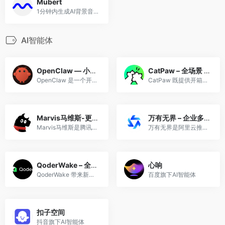
Mubert
1分钟内生成AI背景音乐
AI智能体
OpenClaw — 小龙虾，AI工作台
CatPaw – 全场景 AI Agent 平台
OpenClaw 是一个开源的个人 AI 助手，通俗点说，它是那种“跑在你自己的电脑上、住在你已有的聊天软件里”的智能体。
CatPaw 既提供开箱即用的 AI 智能工作台，也面向企业提供 Agent 开发与托管能力，助力企业构建 AI 数字员工、推进业务 AI 化改造。
Marvis马维斯-更懂你的AI助手
万有无界 – 企业多Agent协作平台
Marvis马维斯是腾讯最新推出的操作系统层级AI助手——真正理解你的每一份文件，使用deepseek v4、混元hunyuan3/hy3等最新模型。支持本地文档与图片AI搜索，APK与EXE应用一句话调用，跨PC、手机、微信多端在线。自然语言控制电脑设置，支持本地大模型本地模式（机器学习驱动），敏感文件不上云。安全又强大，是一款全能AI工具，做你的全端私人AI助手。
万有无界是阿里云推出的企业级Agent协作平台，支持多Agent团队协同执行复杂任务，将流程与产出沉淀为可复用资产，提升跨角色协作效率。
QoderWake – 全天在线的数字员工
心响
QoderWake 带来新一代 AI 驱动的开发体验。更智能地构建，更快速地交付。
百度旗下AI智能体
扣子空间
抖音旗下AI智能体