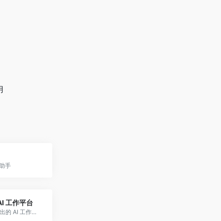
用
I助手
AI 工作平台
悟空是钉钉推出的 AI 工作平台，基于通义大模型，通过对话式交互帮助你高效完成各类工作任务