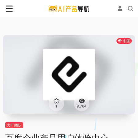
中国
1
9,764
大厂团队
百度企业产品用户体验中心