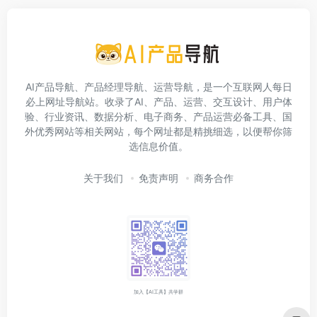
AI产品导航、产品经理导航、运营导航，是一个互联网人每日
必上网址导航站。收录了AI、产品、运营、交互设计、用户体
验、行业资讯、数据分析、电子商务、产品运营必备工具、国
外优秀网站等相关网站，每个网址都是精挑细选，以便帮你筛
选信息价值。
关于我们
免责声明
商务合作
加入【AI工具】共学群