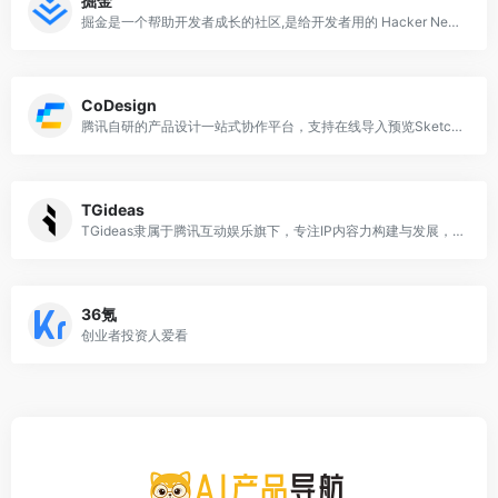
掘金
掘金是一个帮助开发者成长的社区,是给开发者用的 Hacker News,给设计师用的 Designer News,和给产品经理用的 Medium。掘金的技术文章由稀土上聚集的技术大牛和极客共同编辑为你筛选出最优质的干货,其中包括：Android、iOS、前端、后端等方面的内容。用户每天都可以在这里找到技术世界的头条内容。与此同时,掘金内还有沸点、掘金翻译计划、线下活动、专栏文章等内容。即使你是 GitHub、StackOverflow、开源中国的用户,我们相信你也可以在这里有所收获。
CoDesign
腾讯自研的产品设计一站式协作平台，支持在线导入预览Sketch设计稿、自动生成设计标注切图，灵活调用图标库、素材库，支持多种插件上传，让产品设计更轻松高效。
TGideas
TGideas隶属于腾讯互动娱乐旗下，专注IP内容力构建与发展，是集产品内容开发，内容营销，IP商业化拓展，体验设计等能力为一体的中台设计团队。成员由资深创意人，内容创作者，视觉设计师，概念艺术家，技术工程师，内容营销策划，内容商务等成员组成。
36氪
创业者投资人爱看