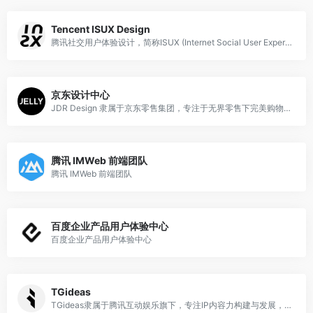
Tencent ISUX Design
腾讯社交用户体验设计，简称ISUX (Internet Social User Experience)，成立于2011年1月11日，是腾讯集团核心、全球最具规模的UX设计团队，专业成员包括用户研究、交互设计、视觉设计、品牌设计、视频动画设计、UI开发、产品设计与市场研究等，至今ISUX分布于中国深圳总部、北京、上海、成都及韩国首尔。
京东设计中心
JDR Design 隶属于京东零售集团，专注于无界零售下完美购物体验的设计探索与尝试，商业价值与用户体验的平衡。服务包括产品、营销、品牌、新媒体等体验及创新设计；同时将设计能力在组织内外部完成规模化的输出与赋能，形成独有的商业设计体系。
腾讯 IMWeb 前端团队
腾讯 IMWeb 前端团队
百度企业产品用户体验中心
百度企业产品用户体验中心
TGideas
TGideas隶属于腾讯互动娱乐旗下，专注IP内容力构建与发展，是集产品内容开发，内容营销，IP商业化拓展，体验设计等能力为一体的中台设计团队。成员由资深创意人，内容创作者，视觉设计师，概念艺术家，技术工程师，内容营销策划，内容商务等成员组成。