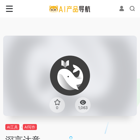
0
1,063
AI工具
AI写作
深言达意