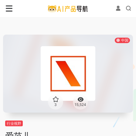
中国
3
15,524
行业视野
爱范儿