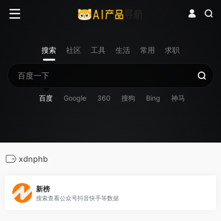
搜索
社区
工具
生活
常用
求职
百度
Google
360
搜狗
Bing
神马
xdnphb
新榜
搜索查看公众号抖音快手等数据