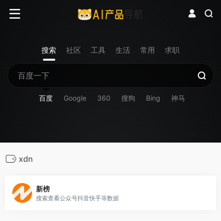
搜索
社区
工具
生活
常用
求职
百度
Google
360
搜狗
Bing
神马
xdn
新榜
搜索查看公众号抖音快手等数据