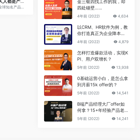
人人都是产品经理
金三银四找工作的我，却
全球知名产品经理社区
四处碰壁……
4年前 (2022)
4,634
以CRM、HR软件为例，教
你打造真正为企业降本增
效的B端产品
4年前 (2022)
4,879
怎样打造爆款活动，实现K
PI、用户双增长？
5年前 (2022)
13,938
0基础运营小白，是怎么拿
到月薪15k offer的？
5年前 (2022)
14,541
B端产品经理大厂offer如
何拿？15+年经验产品老
司机告诉你答案
5年前 (2022)
14,241