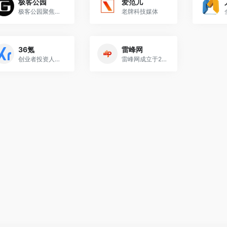
极客公园
爱范儿
极客公园聚焦互联网领域，跟踪新鲜的科技新闻动态，关注极具创新精神的科技产品。
老牌科技媒体
36氪
雷峰网
创业者投资人爱看
雷峰网成立于2011年，秉承“关注智能与未来”的宗旨，持续对全球前沿技术趋势与产品动态进行深入调研与解读，是国内具有代表性的实力型科技新媒体与信息服务平台.