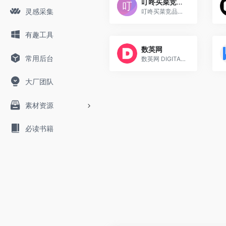
叮咚买菜竞品分析文档
灵感采集
叮咚买菜竞品分析文档
有趣工具
数英网
常用后台
数英网 DIGITALING是大中华区权威数字媒体及职业招聘社交平台,内容涵盖市场营销、广告传媒、创意设计、电商、移动互联网等各数字相关领域.致力于整合数字业界信息,受益于访问者数英网@DIGITALING
大厂团队
素材资源
必读书籍