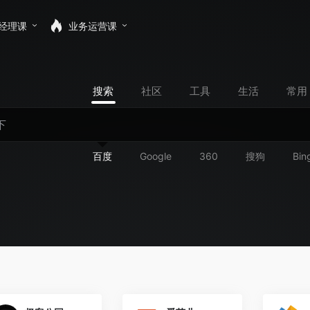
经理课
业务运营课
搜索
社区
工具
生活
常用
百度
Google
360
搜狗
Bin