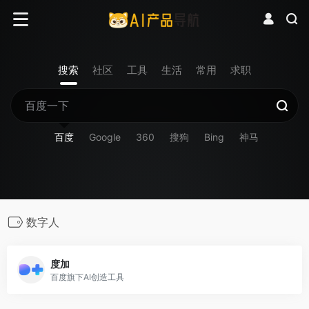
搜索
社区
工具
生活
常用
求职
百度
Google
360
搜狗
Bing
神马
数字人
度加
百度旗下AI创造工具