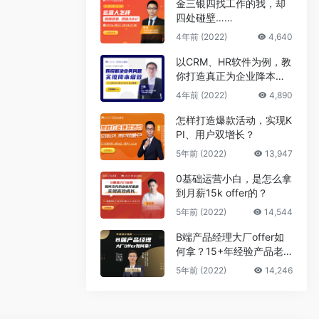
金三银四找工作的我，却
四处碰壁……
4年前 (2022)
4,640
以CRM、HR软件为例，教
你打造真正为企业降本增
效的B端产品
4年前 (2022)
4,890
怎样打造爆款活动，实现K
PI、用户双增长？
5年前 (2022)
13,947
0基础运营小白，是怎么拿
到月薪15k offer的？
5年前 (2022)
14,544
B端产品经理大厂offer如
何拿？15+年经验产品老
司机告诉你答案
5年前 (2022)
14,246