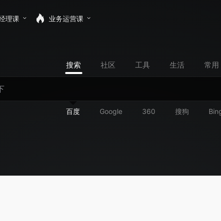
经理课
业务运营课
搜索
社区
工具
生活
常用
百度
Google
360
搜狗
Bin