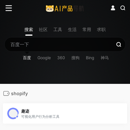
搜索
社区
工具
生活
常用
求职
百度
Google
360
搜狗
Bing
神马
shopify
趣迹
可视化用户行为分析工具