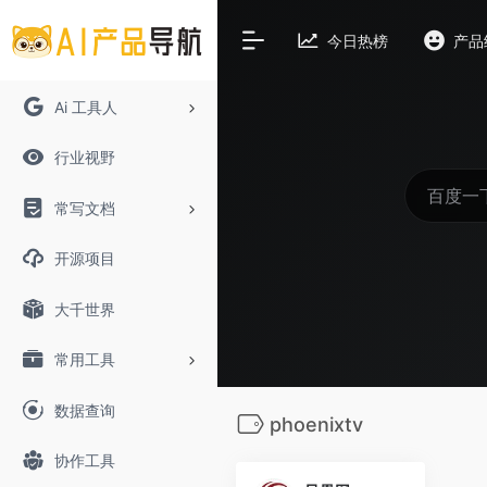
今日热榜
产品
Ai 工具人
行业视野
常写文档
开源项目
大千世界
常用工具
数据查询
phoenixtv
协作工具