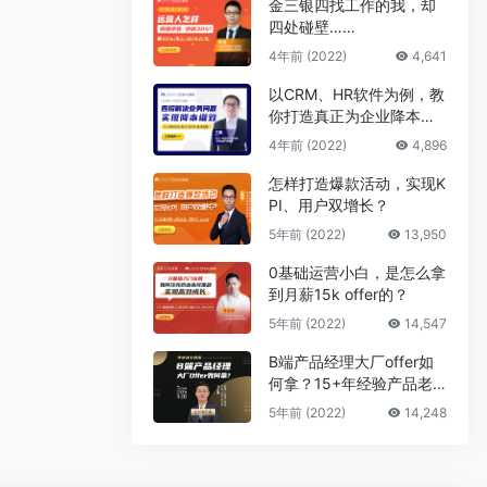
金三银四找工作的我，却
四处碰壁……
4年前 (2022)
4,641
以CRM、HR软件为例，教
你打造真正为企业降本增
效的B端产品
4年前 (2022)
4,896
怎样打造爆款活动，实现K
PI、用户双增长？
5年前 (2022)
13,950
0基础运营小白，是怎么拿
到月薪15k offer的？
5年前 (2022)
14,547
B端产品经理大厂offer如
何拿？15+年经验产品老
司机告诉你答案
5年前 (2022)
14,248