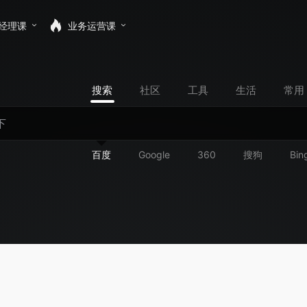
经理课
业务运营课
搜索
社区
工具
生活
常用
百度
Google
360
搜狗
Bin