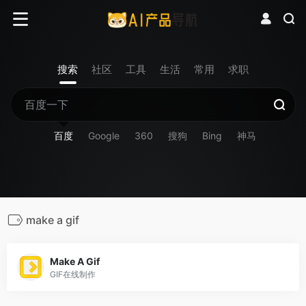
搜索
社区
工具
生活
常用
求职
百度
Google
360
搜狗
Bing
神马
make a gif
Make A Gif
GIF在线制作