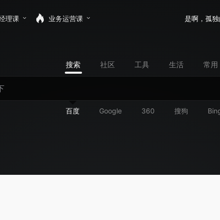
经理课
业务运营课
是啊，孤独
搜索
社区
工具
生活
常用
百度
Google
360
搜狗
Bin