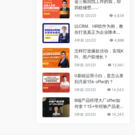
金三银四找工作的我，却
四处碰壁……
4年前 (2022)
4,639
以CRM、HR软件为例，教
你打造真正为企业降本增
效的B端产品
4年前 (2022)
4,888
怎样打造爆款活动，实现K
PI、用户双增长？
5年前 (2022)
13,941
0基础运营小白，是怎么拿
到月薪15k offer的？
5年前 (2022)
14,543
B端产品经理大厂offer如
何拿？15+年经验产品老
司机告诉你答案
5年前 (2022)
14,243