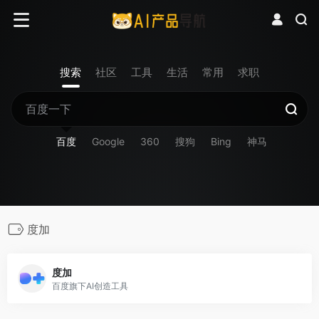
搜索
社区
工具
生活
常用
求职
百度
Google
360
搜狗
Bing
神马
度加
度加
百度旗下AI创造工具