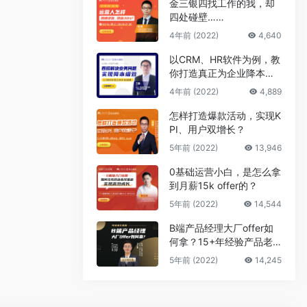
金三银四找工作的我，却
四处碰壁……
4年前 (2022)
4,640
以CRM、HR软件为例，教
你打造真正为企业降本增
效的B端产品
4年前 (2022)
4,889
怎样打造爆款活动，实现K
PI、用户双增长？
5年前 (2022)
13,946
0基础运营小白，是怎么拿
到月薪15k offer的？
5年前 (2022)
14,544
B端产品经理大厂offer如
何拿？15+年经验产品老
司机告诉你答案
5年前 (2022)
14,245