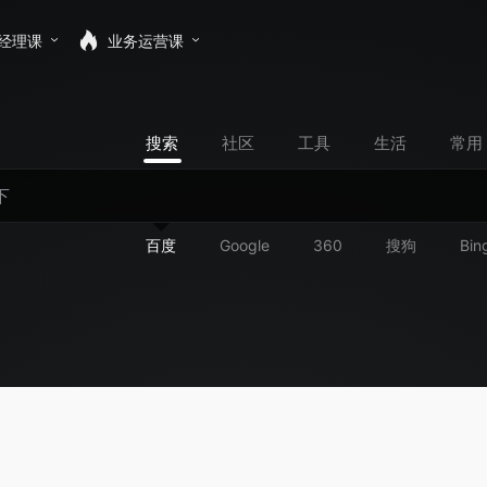
经理课
业务运营课
搜索
社区
工具
生活
常用
百度
Google
360
搜狗
Bin