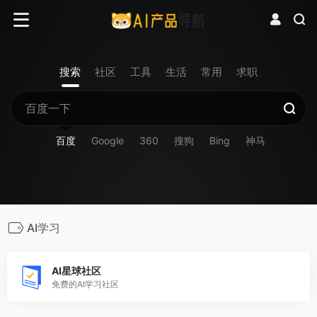
搜索
社区
工具
生活
常用
求职
百度
Google
360
搜狗
Bing
神马
AI学习
AI星球社区
免费的AI学习社区