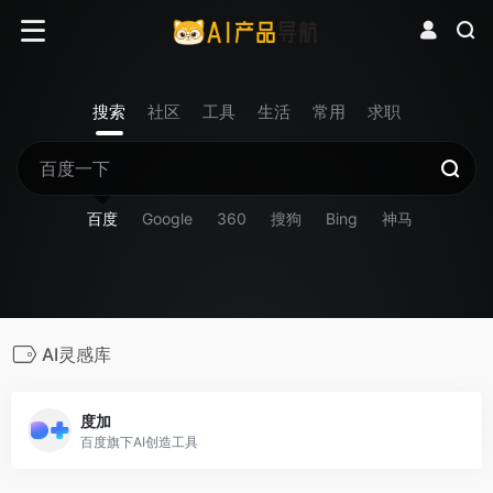
搜索
社区
工具
生活
常用
求职
百度
Google
360
搜狗
Bing
神马
AI灵感库
度加
百度旗下AI创造工具