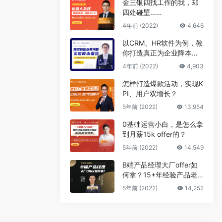
金三银四找工作的我，却
四处碰壁……
4年前 (2022)
4,646
以CRM、HR软件为例，教
你打造真正为企业降本增
效的B端产品
4年前 (2022)
4,903
怎样打造爆款活动，实现K
PI、用户双增长？
5年前 (2022)
13,954
0基础运营小白，是怎么拿
到月薪15k offer的？
5年前 (2022)
14,549
B端产品经理大厂offer如
何拿？15+年经验产品老
司机告诉你答案
5年前 (2022)
14,252