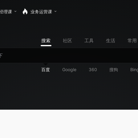
经理课
业务运营课
搜索
社区
工具
生活
常用
百度
Google
360
搜狗
Bin