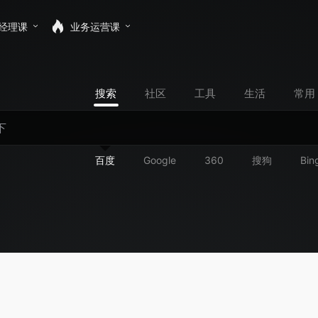
经理课
业务运营课
搜索
社区
工具
生活
常用
百度
Google
360
搜狗
Bin