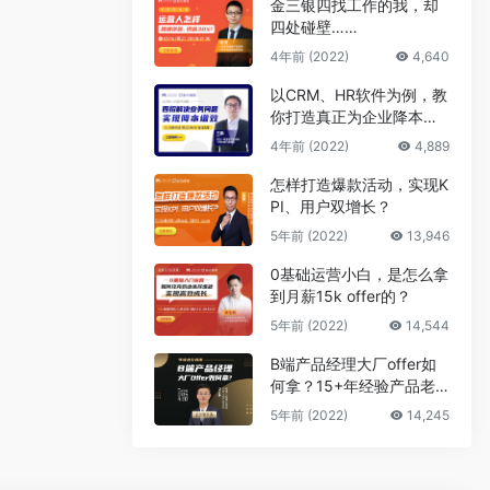
金三银四找工作的我，却
四处碰壁……
4年前 (2022)
4,640
以CRM、HR软件为例，教
你打造真正为企业降本增
效的B端产品
4年前 (2022)
4,889
怎样打造爆款活动，实现K
PI、用户双增长？
5年前 (2022)
13,946
0基础运营小白，是怎么拿
到月薪15k offer的？
5年前 (2022)
14,544
B端产品经理大厂offer如
何拿？15+年经验产品老
司机告诉你答案
5年前 (2022)
14,245