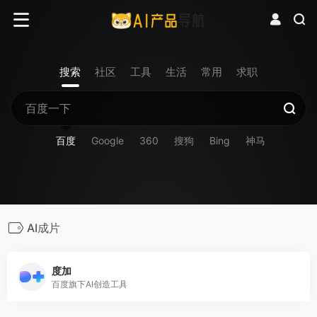
搜索
社区
工具
生活
常用
求职
百度
Google
360
搜狗
Bing
神马
AI成片
度加
百度旗下AI创造工具