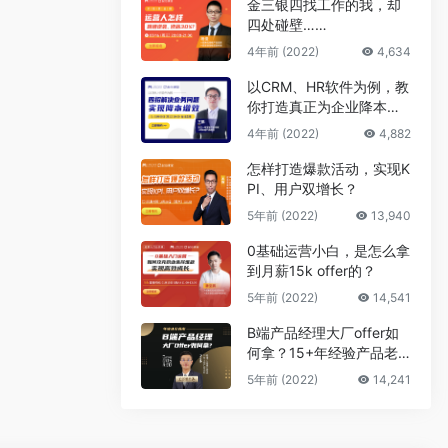
金三银四找工作的我，却
四处碰壁……
4年前 (2022)
4,634
以CRM、HR软件为例，教
你打造真正为企业降本增
效的B端产品
4年前 (2022)
4,882
怎样打造爆款活动，实现K
PI、用户双增长？
5年前 (2022)
13,940
0基础运营小白，是怎么拿
到月薪15k offer的？
5年前 (2022)
14,541
B端产品经理大厂offer如
何拿？15+年经验产品老
司机告诉你答案
5年前 (2022)
14,241