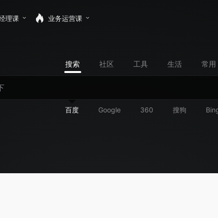
经理课
业务运营课
搜索
社区
工具
生活
常用
百度
Google
360
搜狗
Bin