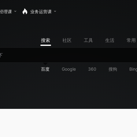
经理课
业务运营课
搜索
社区
工具
生活
常用
百度
Google
360
搜狗
Bin