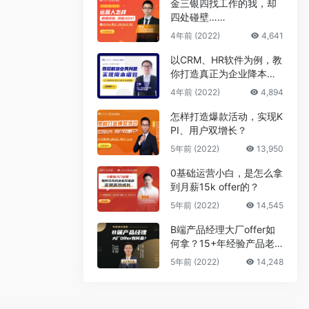
金三银四找工作的我，却
四处碰壁……
4年前 (2022)
4,641
以CRM、HR软件为例，教
你打造真正为企业降本增
效的B端产品
4年前 (2022)
4,894
怎样打造爆款活动，实现K
PI、用户双增长？
5年前 (2022)
13,950
0基础运营小白，是怎么拿
到月薪15k offer的？
5年前 (2022)
14,545
B端产品经理大厂offer如
何拿？15+年经验产品老
司机告诉你答案
5年前 (2022)
14,248