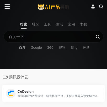
搜索
社区
工具
生活
常用
求职
百度
Google
360
搜狗
Bing
神马
腾讯设计云
CoDesign
腾讯自研的产品设计一站式协作平台，支持在线导入预览Sketch设计稿、自动生成设计标注切图，灵活调用图标库、素材库，支持多种插件上传，让产品设计更轻松高效。