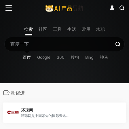
搜索
社区
工具
生活
常用
求职
百度
Google
360
搜狗
Bing
神马
胡锡进
环球网
环球网是中国领先的国际资讯...