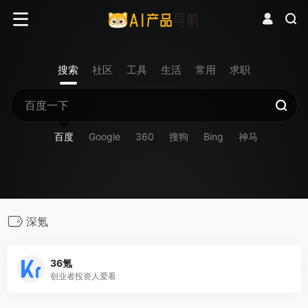
搜索
社区
工具
生活
常用
求职
百度
Google
360
搜狗
Bing
神马
深氪
36氪
创业者投资人爱看