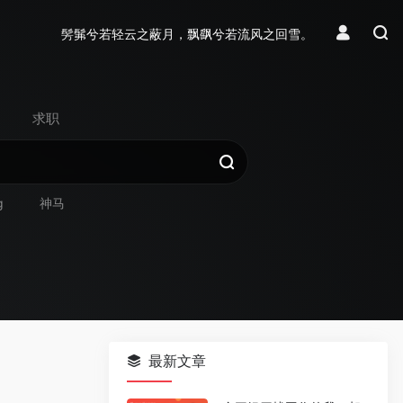
髣髴兮若轻云之蔽月，飘飖兮若流风之回雪。
求职
g
神马
最新文章