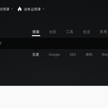
经理课
业务运营课
搜索
社区
工具
生活
常用
百度
Google
360
搜狗
Bin