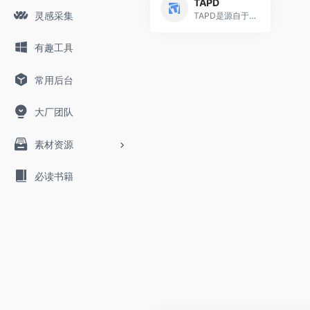
TAPD
灵感采集
TAPD是源自于腾讯的敏捷产品研发协作平台，提供贯穿敏捷开发生命周期的一站式服务。覆盖从产品概念形成、产品规划、需求分析、项目规划和跟踪、质量测试到构建发布、用户反馈跟踪的产品研发全过程，提供了灵活的可定制化应用和强大的集成能力，帮助研发团队有效地管理需求、资源、进度和质量，规范和改进产品研发过程，提高研发效率和产品质量。
有趣工具
常用后台
大厂团队
素材资源
必读书籍