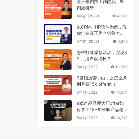
金三银四找工作的我，却
四处碰壁……
4年前 (2022)
4,633
以CRM、HR软件为例，教
你打造真正为企业降本增
效的B端产品
4年前 (2022)
4,879
怎样打造爆款活动，实现K
PI、用户双增长？
5年前 (2022)
13,938
0基础运营小白，是怎么拿
到月薪15k offer的？
5年前 (2022)
14,541
B端产品经理大厂offer如
何拿？15+年经验产品老
司机告诉你答案
5年前 (2022)
14,241