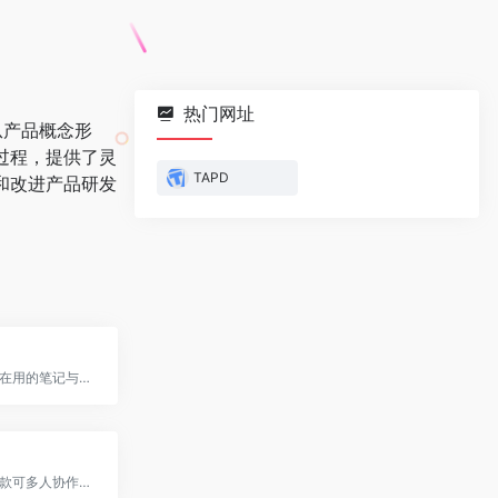
热门网址
从产品概念形
过程，提供了灵
TAPD
和改进产品研发
十万阿里人都在用的笔记与文档知识库，面向企业、组织或个人，提供全新的体系化知识管理，打造轻松流畅的工作协同。金融级数据安全、丰富的应用场景、强大的知识创作与管理，助力企业、个人轻松拥有云端知识库
腾讯文档是一款可多人协作的在线文档，可同时编辑Word、Excel和PPT文档，云端实时保存。可针对QQ、微信好友设置文档访问、编辑权限，支持多种版本Word、Excel和PPT文档模板。