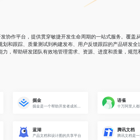
品研发协作平台，提供贯穿敏捷开发生命周期的一站式服务。覆盖
规划和跟踪、质量测试到构建发布、用户反馈跟踪的产品研发全
能力，帮助研发团队有效地管理需求、资源、进度和质量，规范
。
掘金
语雀
掘金是一个帮助开发者成长的社区,是给开发者用的 Hacker News,给设计师用的 Designer News,和给产品经理用的 Medium。掘金的技术文章由稀土上聚集的技术大牛和极客共同编辑为你筛选出最优质的干货,其中包括：Android、iOS、前端、后端等方面的内容。用户每天都可以在这里找到技术世界的头条内容。与此同时,掘金内还有沸点、掘金翻译计划、线下活动、专栏文章等内容。即使你是 GitHub、StackOverflow、开源中国的用户,我们相信你也可以在这里有所收获。
蓝湖
腾讯文档
产品文档和设计图的共享平台