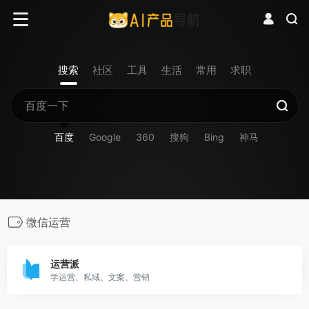
搜索
社区
工具
生活
常用
求职
百度
Google
360
搜狗
Bing
神马
微信运营
运营派
学运营、私域、文案、营销