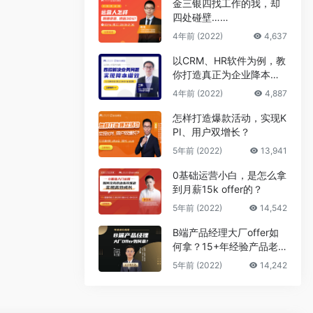
金三银四找工作的我，却
四处碰壁……
4年前 (2022)
4,637
以CRM、HR软件为例，教
你打造真正为企业降本增
效的B端产品
4年前 (2022)
4,887
怎样打造爆款活动，实现K
PI、用户双增长？
5年前 (2022)
13,941
0基础运营小白，是怎么拿
到月薪15k offer的？
5年前 (2022)
14,542
B端产品经理大厂offer如
何拿？15+年经验产品老
司机告诉你答案
5年前 (2022)
14,242