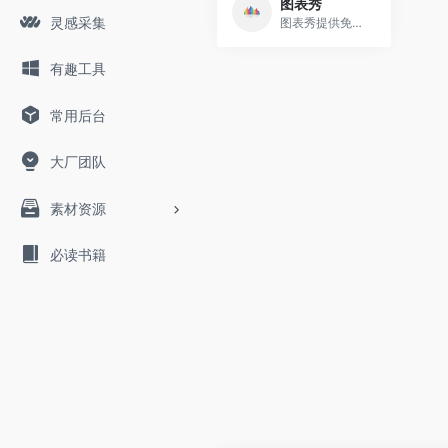
图表秀
灵感采集
图表秀提供免费的在线图表制作工具，支持自由布局与联动交互分析，操作简单，支持动态交互的高级数据可视化分析图表的制作，图表美观，支持将图表分享到微信、微博等社交网络上。图表工具,免费图表,图表制作软件,数据可视化,数据分析,数据展示,图表软件,可视化分析软,酷炫图表,数据仪表盘,交互式数据,ppt图表,数据分析软件,Excel图表,柱状图,统计图,K线图,雷达图,热力图,关系图,四象限图,标签云
有趣工具
常用后台
大厂团队
素材资源
必读书籍