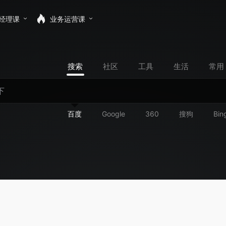
经理课
业务运营课
搜索
社区
工具
生活
常用
百度
Google
360
搜狗
Bin