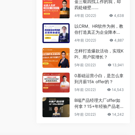
金三银四找工作的我，却
四处碰壁……
4年前 (2022)
4,638
以CRM、HR软件为例，教
你打造真正为企业降本增
效的B端产品
4年前 (2022)
4,887
怎样打造爆款活动，实现K
PI、用户双增长？
5年前 (2022)
13,941
0基础运营小白，是怎么拿
到月薪15k offer的？
5年前 (2022)
14,543
B端产品经理大厂offer如
何拿？15+年经验产品老
司机告诉你答案
5年前 (2022)
14,242