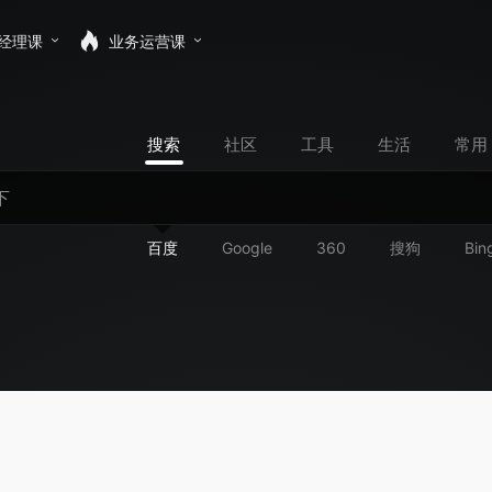
经理课
业务运营课
搜索
社区
工具
生活
常用
百度
Google
360
搜狗
Bin