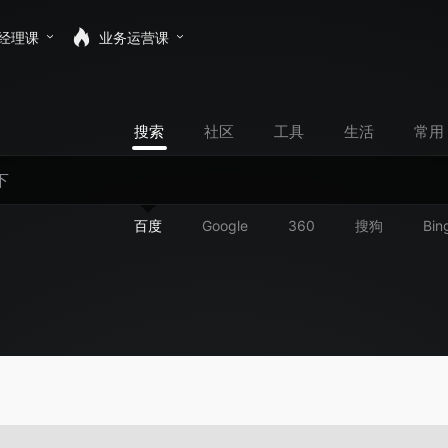
经理课
业务运营课
搜索
社区
工具
生活
常用
百度
Google
360
搜狗
Bin