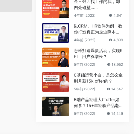
金三银四找工作的我，却
四处碰壁……
4年前 (2022)
4,641
以CRM、HR软件为例，教
你打造真正为企业降本增
效的B端产品
4年前 (2022)
4,899
怎样打造爆款活动，实现K
PI、用户双增长？
5年前 (2022)
13,952
0基础运营小白，是怎么拿
到月薪15k offer的？
5年前 (2022)
14,547
B端产品经理大厂offer如
何拿？15+年经验产品老
司机告诉你答案
5年前 (2022)
14,249