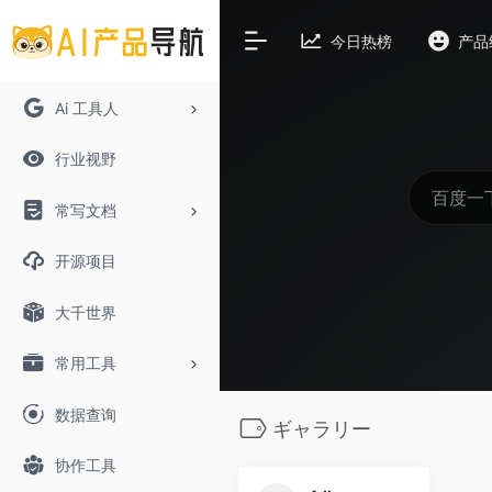
今日热榜
产品
Ai 工具人
行业视野
常写文档
开源项目
大千世界
常用工具
数据查询
ギャラリー
协作工具