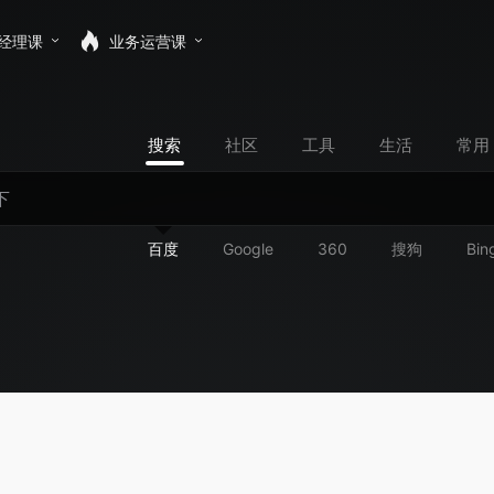
经理课
业务运营课
搜索
社区
工具
生活
常用
百度
Google
360
搜狗
Bin