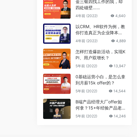
金三银四找工作的我，却
四处碰壁……
4年前 (2022)
4,640
以CRM、HR软件为例，教
你打造真正为企业降本增
效的B端产品
4年前 (2022)
4,889
怎样打造爆款活动，实现K
PI、用户双增长？
5年前 (2022)
13,947
0基础运营小白，是怎么拿
到月薪15k offer的？
5年前 (2022)
14,544
B端产品经理大厂offer如
何拿？15+年经验产品老
司机告诉你答案
5年前 (2022)
14,246