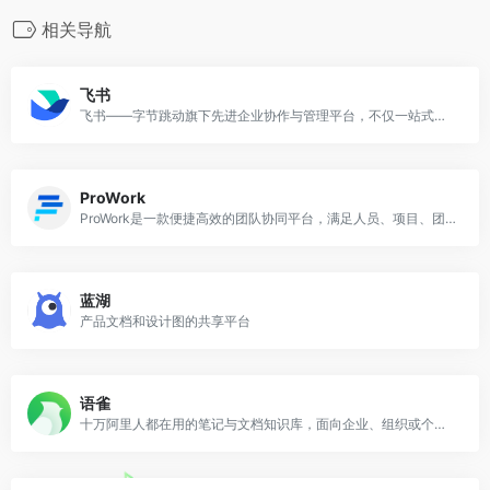
相关导航
飞书
飞书——字节跳动旗下先进企业协作与管理平台，不仅一站式整合及时沟通、智能日历、音视频会议、飞书文档、云盘等办公协作套件，更提供飞书OKR、飞书招聘、飞书绩效等组织管理产品，让目标更清晰，信息流动更顺畅，每一个人工作更高效更愉悦。先进团队，先用飞书。
ProWork
ProWork是一款便捷高效的团队协同平台，满足人员、项目、团队等资源的状态同步和管理需求。
蓝湖
产品文档和设计图的共享平台
语雀
十万阿里人都在用的笔记与文档知识库，面向企业、组织或个人，提供全新的体系化知识管理，打造轻松流畅的工作协同。金融级数据安全、丰富的应用场景、强大的知识创作与管理，助力企业、个人轻松拥有云端知识库