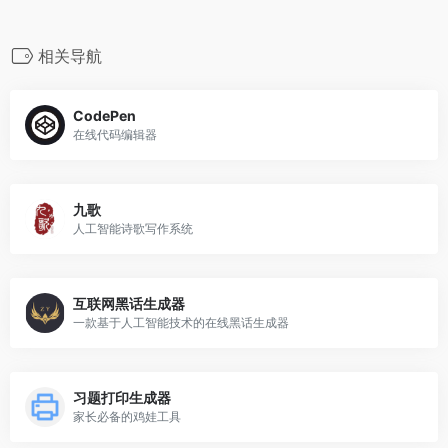
相关导航
CodePen
在线代码编辑器
九歌
人工智能诗歌写作系统
互联网黑话生成器
一款基于人工智能技术的在线黑话生成器
习题打印生成器
家长必备的鸡娃工具