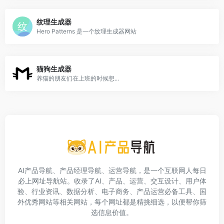
纹理生成器
Hero Patterns 是一个纹理生成器网站
猫狗生成器
养猫的朋友们在上班的时候想...
AI产品导航、产品经理导航、运营导航，是一个互联网人每日
必上网址导航站。收录了AI、产品、运营、交互设计、用户体
验、行业资讯、数据分析、电子商务、产品运营必备工具、国
外优秀网站等相关网站，每个网址都是精挑细选，以便帮你筛
选信息价值。