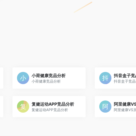
小荷健康竞品分析
抖音盒子竞
小荷健康竞品分析
抖音盒子竞品
复健运动APP竞品分析
复健运动APP竞品分析