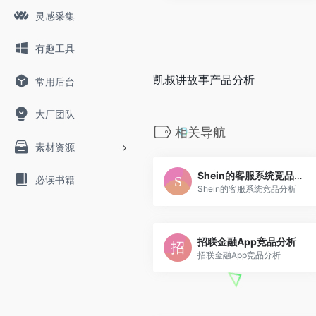
灵感采集
有趣工具
凯叔讲故事产品分析
常用后台
大厂团队
相关导航
素材资源
Shein的客服系统竞品分析
必读书籍
Shein的客服系统竞品分析
招联金融App竞品分析
招联金融App竞品分析