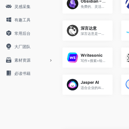
Obsidian – AI笔记软件
灵感采集
免费的、灵活的、私密的思想容器
有趣工具
深言达意
常用后台
深言达意是一款写作辅助工具
大厂团队
Writesonic
素材资源
写作+搜索+绘画三位一体
必读书籍
Jasper AI
适合企业的Ai营销写手