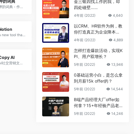
押韵词典
金三银四找工作的我，却
押韵词典 - 作词者，说唱歌手和诗人的押韵词典
四处碰壁……
4年前 (2022)
4,640
以CRM、HR软件为例，教
Notion
你打造真正为企业降本增
A new tool that blends your everyday work apps into one. It&#x27;s the all-in-one workspace for you and your team.
效的B端产品
4年前 (2022)
4,889
怎样打造爆款活动，实现K
PI、用户双增长？
Copy AI
AI社交营销文案写作助手
5年前 (2022)
13,946
0基础运营小白，是怎么拿
到月薪15k offer的？
5年前 (2022)
14,544
B端产品经理大厂offer如
何拿？15+年经验产品老
司机告诉你答案
5年前 (2022)
14,246