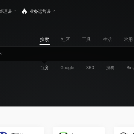
经理课
业务运营课
搜索
社区
工具
生活
常用
百度
Google
360
搜狗
Bin