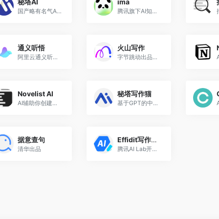
秘塔AI
ima
国产略有名气AI工具
腾讯旗下AI知识库工具
通义听悟
火山写作
阿里云通义听悟是聚焦音视频内容的工作学习AI助手
字节跳动出品的写作AI产品
Novelist AI
秘塔写作猫
AI辅助你创建自己的小说
基于GPT的中文写作工具
据意查句
Effidit写作助手
清华出品
腾讯AI Lab开发的AI写作助手，轻松高效完成写作