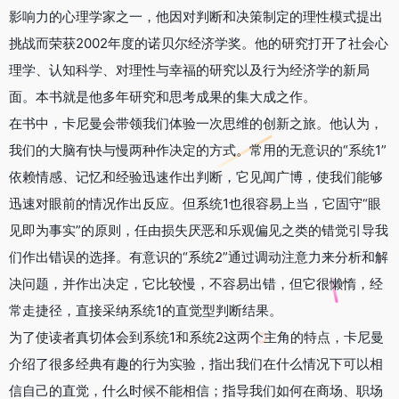
影响力的心理学家之一，他因对判断和决策制定的理性模式提出
挑战而荣获2002年度的诺贝尔经济学奖。他的研究打开了社会心
理学、认知科学、对理性与幸福的研究以及行为经济学的新局
面。本书就是他多年研究和思考成果的集大成之作。
在书中，卡尼曼会带领我们体验一次思维的创新之旅。他认为，
我们的大脑有快与慢两种作决定的方式。常用的无意识的“系统1”
依赖情感、记忆和经验迅速作出判断，它见闻广博，使我们能够
迅速对眼前的情况作出反应。但系统1也很容易上当，它固守“眼
见即为事实”的原则，任由损失厌恶和乐观偏见之类的错觉引导我
们作出错误的选择。有意识的“系统2”通过调动注意力来分析和解
决问题，并作出决定，它比较慢，不容易出错，但它很懒惰，经
常走捷径，直接采纳系统1的直觉型判断结果。
为了使读者真切体会到系统1和系统2这两个主角的特点，卡尼曼
介绍了很多经典有趣的行为实验，指出我们在什么情况下可以相
信自己的直觉，什么时候不能相信；指导我们如何在商场、职场