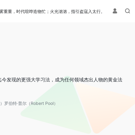
雾重重，时代喧哗造物忙；火光汹汹，指引盗寇入太行。
迄今发现的更强大学习法，成为任何领域杰出人物的黄金法
）罗伯特·普尔（Robert Pool）