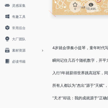
灵感采集
0
13,495
有趣工具
常用后台
大厂团队
4岁就会弹奏小提琴，童年时代
素材资源
瞬间记住几百个随机数字，开平
必读书籍
入行1年就获得世界跳高冠军，同
所有人都以为“杰出”源于“天赋”
“天才”却说：我的成就源于“正确