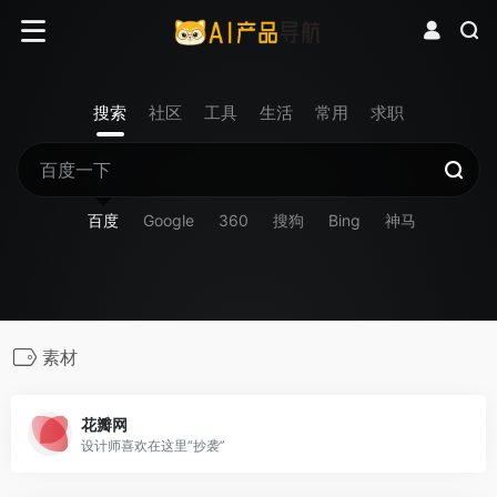
搜索
社区
工具
生活
常用
求职
百度
Google
360
搜狗
Bing
神马
素材
花瓣网
设计师喜欢在这里“抄袭”