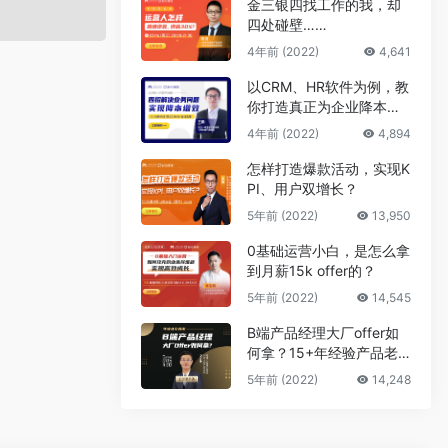
金三银四找工作的我，却
四处碰壁……
4年前 (2022)
4,641
以CRM、HR软件为例，教
你打造真正为企业降本增
效的B端产品
4年前 (2022)
4,894
怎样打造爆款活动，实现K
PI、用户双增长？
5年前 (2022)
13,950
0基础运营小白，是怎么拿
到月薪15k offer的？
5年前 (2022)
14,545
B端产品经理大厂offer如
何拿？15+年经验产品老
司机告诉你答案
5年前 (2022)
14,248