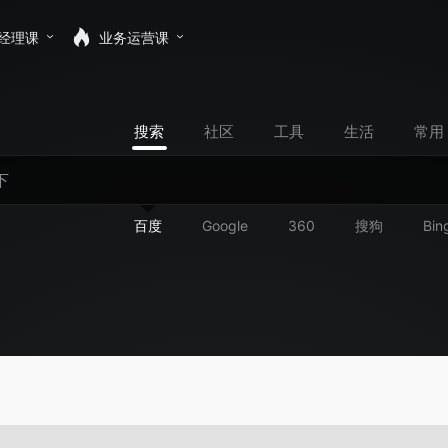
经理课
业务运营课
搜索
社区
工具
生活
常用
百度
Google
360
搜狗
Bin