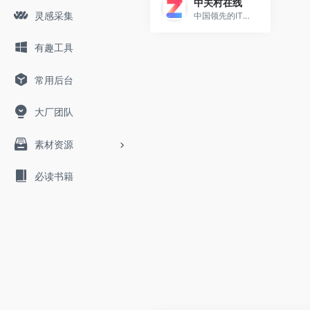
中关村在线
灵感采集
中国领先的IT信息与商务门户, 包括新闻, 商城, 硬件, 下载, 游戏, 手机, 评测等40个大型频道，每天发布大量各类产品促销信息及文章专题，是IT行业的厂商, 经销商, IT产品, 解决方案的提供场所
有趣工具
常用后台
大厂团队
素材资源
必读书籍