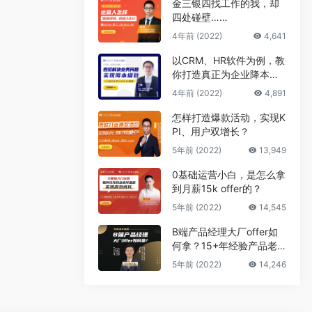
金三银四找工作的我，却
四处碰壁……
4年前 (2022)
4,641
以CRM、HR软件为例，教
你打造真正为企业降本增
效的B端产品
4年前 (2022)
4,891
怎样打造爆款活动，实现K
PI、用户双增长？
5年前 (2022)
13,949
0基础运营小白，是怎么拿
到月薪15k offer的？
5年前 (2022)
14,545
B端产品经理大厂offer如
何拿？15+年经验产品老
司机告诉你答案
5年前 (2022)
14,246