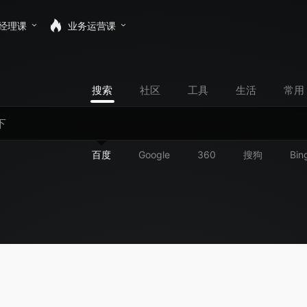
经理课
业务运营课
搜索
社区
工具
生活
常用
百度
Google
360
搜狗
Bin