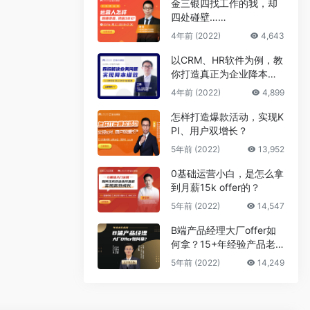
金三银四找工作的我，却
四处碰壁……
4年前 (2022)
4,643
以CRM、HR软件为例，教
你打造真正为企业降本增
效的B端产品
4年前 (2022)
4,899
怎样打造爆款活动，实现K
PI、用户双增长？
5年前 (2022)
13,952
0基础运营小白，是怎么拿
到月薪15k offer的？
5年前 (2022)
14,547
B端产品经理大厂offer如
何拿？15+年经验产品老
司机告诉你答案
5年前 (2022)
14,249