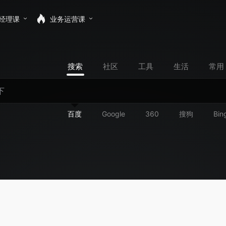
经理课
业务运营课
搜索
社区
工具
生活
常用
百度
Google
360
搜狗
Bin