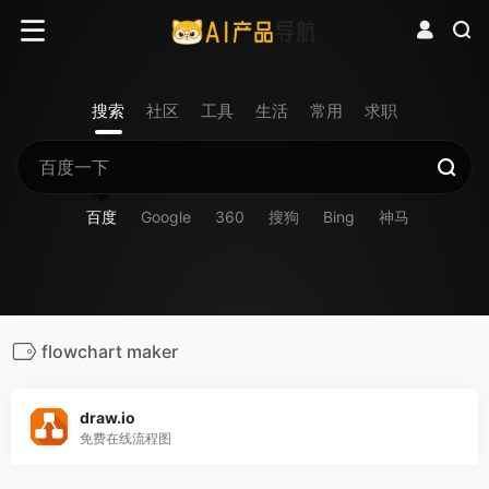
搜索
社区
工具
生活
常用
求职
百度
Google
360
搜狗
Bing
神马
flowchart maker
draw.io
免费在线流程图