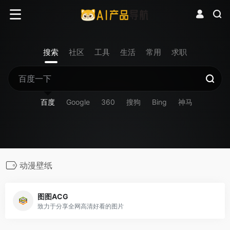
搜索
社区
工具
生活
常用
求职
百度
Google
360
搜狗
Bing
神马
动漫壁纸
图图ACG
致力于分享全网高清好看的图片