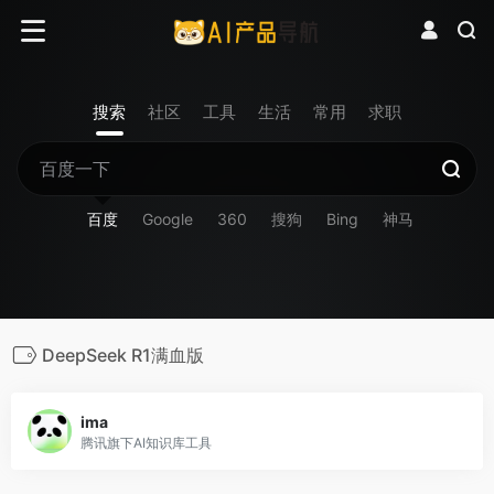
搜索
社区
工具
生活
常用
求职
百度
Google
360
搜狗
Bing
神马
DeepSeek R1满血版
ima
腾讯旗下AI知识库工具