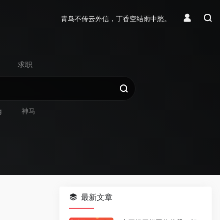
青鸟不传云外信，丁香空结雨中愁。
求职
g
神马
最新文章