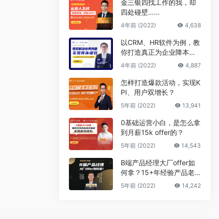
金三银四找工作的我，却
四处碰壁……
4年前 (2022)
4,638
以CRM、HR软件为例，教
你打造真正为企业降本增
效的B端产品
4年前 (2022)
4,887
怎样打造爆款活动，实现K
PI、用户双增长？
5年前 (2022)
13,941
0基础运营小白，是怎么拿
到月薪15k offer的？
5年前 (2022)
14,543
B端产品经理大厂offer如
何拿？15+年经验产品老
司机告诉你答案
5年前 (2022)
14,242