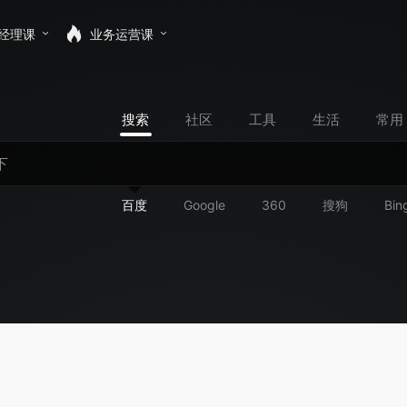
经理课
业务运营课
搜索
社区
工具
生活
常用
百度
Google
360
搜狗
Bin